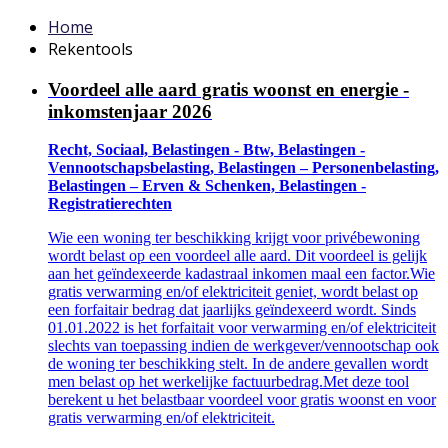
Home
Rekentools
Voordeel alle aard gratis woonst en energie -
inkomstenjaar 2026
Recht, Sociaal, Belastingen - Btw, Belastingen -
Vennootschapsbelasting, Belastingen – Personenbelasting,
Belastingen – Erven & Schenken, Belastingen -
Registratierechten
Wie een woning ter beschikking krijgt voor privébewoning
wordt belast op een voordeel alle aard. Dit voordeel is gelijk
aan het geïndexeerde kadastraal inkomen maal een factor.Wie
gratis verwarming en/of elektriciteit geniet, wordt belast op
een forfaitair bedrag dat jaarlijks geïndexeerd wordt. Sinds
01.01.2022 is het forfaitait voor verwarming en/of elektriciteit
slechts van toepassing indien de werkgever/vennootschap ook
de woning ter beschikking stelt. In de andere gevallen wordt
men belast op het werkelijke factuurbedrag.Met deze tool
berekent u het belastbaar voordeel voor gratis woonst en voor
gratis verwarming en/of elektriciteit.